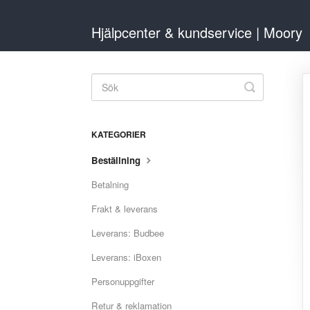
Hjälpcenter & kundservice | Moory
Toggle
Search
KATEGORIER
Beställning
Betalning
Frakt & leverans
Leverans: Budbee
Leverans: iBoxen
Personuppgifter
Retur & reklamation