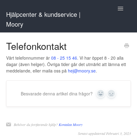
Toggle
Hjälpcenter & kundservice |
Navigatio
Moory
Kontakta oss
Telefonkontakt
Vårt telefonnummer är
08 - 25 15 46
. Vi har öppet 8 - 20 alla
dagar (även helger). Övriga tider går det utmärkt att lämna ett
meddelande, eller maila oss på
hej@moory.se
.
Besvarade denna artikel dina frågor?
Yes
No
Behöver du fortfarande hjälp?
Kontakta Moory
Senast uppdaterad Februari 3, 2023