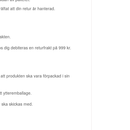
äftat att din retur är hanterad.
akten.
ig debiteras en returfrakt på 999 kr.
r att produkten ska vara förpackad i sin
tt ytteremballage.
ör ska skickas med.