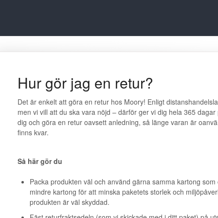
Hur gör jag en retur?
Det är enkelt att göra en retur hos Moory! Enligt distanshandelsl
men vi vill att du ska vara nöjd – därför ger vi dig hela 365 dagar
dig och göra en retur oavsett anledning, så länge varan är oanv
finns kvar.
Så här gör du
Packa produkten väl och använd gärna samma kartong som d
mindre kartong för att minska paketets storlek och miljöpåverk
produkten är väl skyddad.
Fäst returfraktsedeln (som vi skickade med i ditt paket) på ut