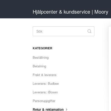
Hjälpcenter & kundservice | Moory
Toggle
Search
KATEGORIER
Beställning
Betalning
Frakt & leverans
Leverans: Budbee
Leverans: iBoxen
Personuppgifter
Retur & reklamation