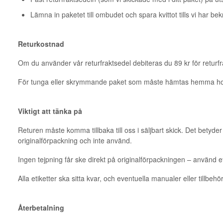
Lämna in paketet till ombudet och spara kvittot tills vi har bekr
Returkostnad
Om du använder vår returfraktsedel debiteras du 89 kr för returfr
För tunga eller skrymmande paket som måste hämtas hemma hos d
Viktigt att tänka på
Returen måste komma tillbaka till oss i säljbart skick. Det betyde
originalförpackning och inte använd.
Ingen tejpning får ske direkt på originalförpackningen – använd e
Alla etiketter ska sitta kvar, och eventuella manualer eller tillbeh
Återbetalning