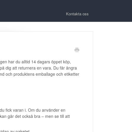
Kontakta oss
agen har du alltid 14 dagars öppet köp,
 på dig att returnera en vara. Du får ångra
änd och produktens emballage och etiketter
u fick varan i. Om du använder en
an går det också bra – men se till att
sidan av paketet.