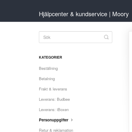
Hjälpcenter & kundservice | Moory
Toggle
Search
KATEGORIER
Beställning
Betalning
Frakt & leverans
Leverans: Budbee
Leverans: iBoxen
Personuppgifter
Retur & reklamation