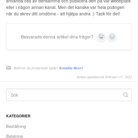
använda oss av densamma och publicera den på vår webbplats
eller i någon annan kanal. Men det kanske var hela poängen
när du skrev ditt omdöme - att hjälpa andra :) Tack för det!
Besvarade denna artikel dina frågor?
Yes
No
Behöver du fortfarande hjälp?
Kontakta Moory
Senast uppdaterad Februari 17, 2022
KATEGORIER
Beställning
Betalning