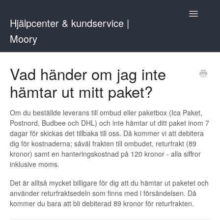
Toggle
Hjälpcenter & kundservice |
Navigatio
Moory
Kontakta oss
Vad händer om jag inte
hämtar ut mitt paket?
Om du beställde leverans till ombud eller paketbox (Ica Paket,
Postnord, Budbee och DHL) och inte hämtar ut ditt paket inom 7
dagar för skickas det tillbaka till oss. Då kommer vi att debitera
dig för kostnaderna; såväl frakten till ombudet, returfrakt (89
kronor) samt en hanteringskostnad på 120 kronor - alla siffror
inklusive moms.
Det är alltså mycket billigare för dig att du hämtar ut paketet och
använder returfraktsedeln som finns med i försändelsen. Då
kommer du bara att bli debiterad 89 kronor för returfrakten.